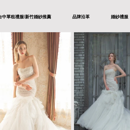
設計l台中單租禮服l新竹婚紗推薦
品牌沿革
婚紗禮服