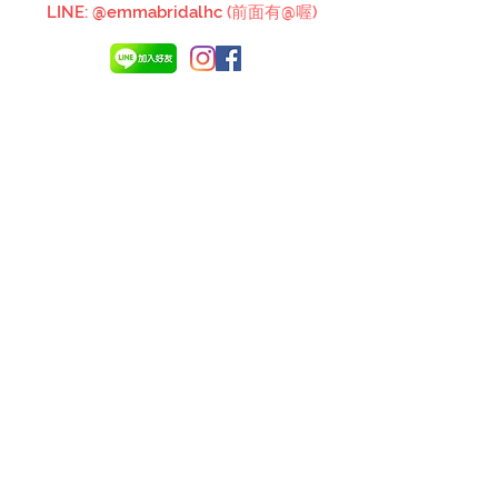
LINE: @em
mabridalhc
(前面有@喔)
台中旗艦店
台中市南屯區文心南路28號
04-2473-4535
Line ID: @emmabridal
OFFICE HOUR
Mon. - Sun.. 11:30-19:30
close on Tuesday
新竹高鐵店
新竹縣竹北市高鐵六路41號1樓
03-6676519
Line ID: @emmabridalhc